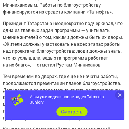
финансируются из средств компании «Татнефть».
Президент Татарстана неоднократно подчеркивал, что
одна из главных задач программы — учитывать
мнение жителей о том, какими должны быть их дворы.
«Жители должны участвовать на всех этапах работы
над проектами благоустройства; люди должны знать,
что их услышали, ведь эта программа работает
на их благо», — отметил Рустам Минниханов.
Тем временем во дворах, где еще не начаты работы,
продолжаются презентации планов благоустройства.
Дату встречи во дворе можно узнать в управляющей
компании, а также на сайте и в аккаунтах
муниципальных образований в соцсетях. В Instagram
А вы уже видели новое видео Tatmedia
Junior?
программы «Наш двор» ежедневно публикуются
графики презентаций по всей республике.
Cмотреть
Комплексное благоустройство по президентской
программе «Наш двор» в текущем году будет