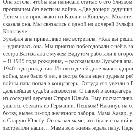
пропавшем без вести на войне. «Две дочери дедушки
Летом они приезжают из Казани в Кошлауч. Можете в
сказала она. Мы связались с одной из дочерей Зульфи
Кошлауче.
Зульфия апа приветливо нас встретила. «Как вы реши
– удивилась она. Мы приятно побеседовали с ней в за
сестра Вагиза апа с мужем Вадутом работали в огоро
– Я 1935 года рождения, – рассказывала Зульфия апа.
1940 года рождения. Из пяти детей двое живы-здоро
война, мне было 6 лет, а сестра была еще грудным ре
войны папа попал в концлагерь. Оттуда его увезли в
дальнейшая судьба неизвестна. С папой в концлагерь
из соседней деревни Старая Юльба. Ему посчастливи
удалось сбежать из Германии. Пешком! Накинув на с
ботву, вылез из-под железного забора. Мама Хазяр, у
в Старую Юльбу. Он сказал маме, что были с папой в
застрелили наши… Мама всю жизнь ждала папу. Надея