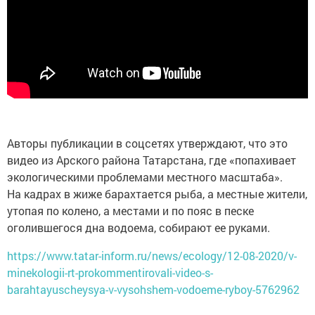
Авторы публикации в соцсетях утверждают, что это
видео из Арского района Татарстана, где «попахивает
экологическими проблемами местного масштаба».
На кадрах в жиже барахтается рыба, а местные жители,
утопая по колено, а местами и по пояс в песке
оголившегося дна водоема, собирают ее руками.
https://www.tatar-inform.ru/news/ecology/12-08-2020/v-
minekologii-rt-prokommentirovali-video-s-
barahtayuscheysya-v-vysohshem-vodoeme-ryboy-5762962