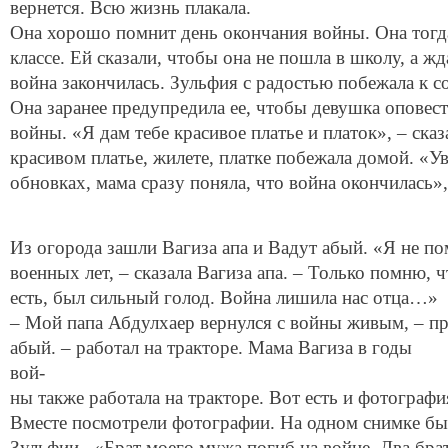
вернется. Всю жизнь плакала.
Она хорошо помнит день окончания войны. Она тогда
классе. Ей сказали, чтобы она не пошла в школу, а жд
война закончилась. Зульфия с радостью побежала к с
Она заранее предупредила ее, чтобы девушка оповест
войны. «Я дам тебе красивое платье и платок», – сказ
красивом платье, жилете, платке побежала домой. «У
обновках, мама сразу поняла, что война окончилась»,
Из огорода зашли Вагиза апа и Вадут абый. «Я не по
военных лет, – сказала Вагиза апа. – Только помню, 
есть, был сильный голод. Война лишила нас отца…»
– Мой папа Абдулхаер вернулся с войны живым, – п
абый. – работал на тракторе. Мама Вагиза в годы
во
ны также работала на тракторе. Вот есть и фотографи
Вместе посмотрели фотографии. На одном снимке бы
Зульфии. «Брат моего мужа погиб на войне. Два бра