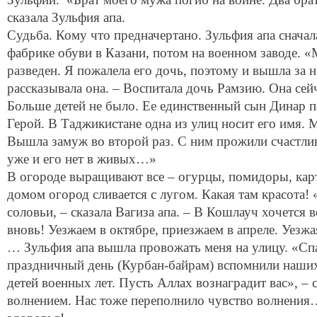
сказала Зульфия апа.
Судьба. Кому что предначертано. Зульфия апа сначал
фабрике обуви в Казани, потом на военном заводе. 
разведен. Я пожалела его дочь, поэтому и вышла за н
рассказывала она. – Воспитала дочь Рамзию. Она сей
Больше детей не было. Ее единственный сын Динар п
Герой. В Таджикистане одна из улиц носит его имя. 
Вышла замуж во второй раз. С ним прожили счастли
уже и его нет в живых…»
В огороде выращивают все – огурцы, помидоры, кар
домом огород сливается с лугом. Какая там красота!
соловьи, – сказала Вагиза апа. – В Кошлауч хочется 
вновь! Уезжаем в октябре, приезжаем в апреле. Уезж
… Зульфия апа вышла провожать меня на улицу. «Спа
праздничный день (Курбан-байрам) вспомнили наших 
детей военных лет. Пусть Аллах вознаградит вас», – с
волнением. Нас тоже переполнило чувство волнени
здоровья!