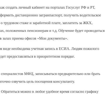
к создать личный кабинет на порталах Госуслуг РФ и РТ,
формить дистанционно загранпаспорт, получить водительское
 о трудовом стаже и заработной плате, заплатить за ЖКХ,
отах, положенных пенсионерам и т.д. Обучение будет проводиться
 в залах приема офисов «Мои документы».
ом виде необходима учетная запись в ЕСИА. Людям пожилого
удет предоставляться в приоритетном порядке.
ю специалистов МФЦ, записываться предварительно или брать
аточно озвучить цель посещения консультанту.
 Обратиться можно в любое удобное время согласно графику