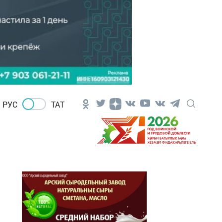
РУС
ТАТ