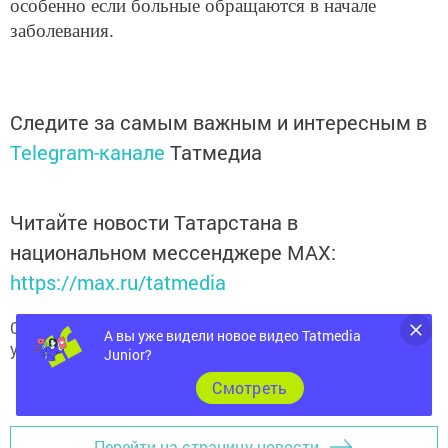
особенно если больные обращаются в начале
заболевания.
Следите за самым важным и интересным в
Telegram-канале
Татмедиа
Читайте новости Татарстана в
национальном мессенджере MАХ:
https://max.ru/tatmedia
Сейчас новости Арска и Арского района вы можете
А вы уже видели новое видео Tatmedia
узнать и в нашем
Telegram-канале
Junior?
Cмотреть
Перейти на страницу новости