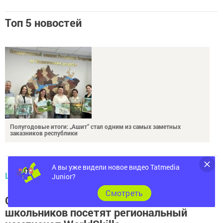
Топ 5 новостей
Полугодовые итоги: „Ашит“ стал одним из самых заметных
заказников республики
А вы уже видели новое видео Tatmedia
ЦЕНТРАЛЬНЫЕ НОВОСТИ
Junior?
Около 20 тыс. татарстанских
Cмотреть
школьников посетят региональный
чемпионат WorldSkills