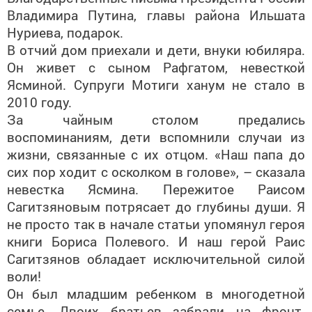
Владимира Путина, главы района Ильшата
Нуриева, подарок.
В отчий дом приехали и дети, внуки юбиляра.
Он живет с сыном Рафгатом, невесткой
Ясминой. Супруги Мотиги ханум не стало в
2010 году.
За чайным столом предались
воспоминаниям, дети вспомнили случаи из
жизни, связанные с их отцом. «Наш папа до
сих пор ходит с осколком в голове», – сказала
невестка Ясмина. Пережитое Раисом
Сагитзяновым потрясает до глубины души. Я
не просто так в начале статьи упомянул героя
книги Бориса Полевого. И наш герой Раис
Сагитзянов обладает исключительной силой
воли!
Он был младшим ребенком в многодетной
семье. Двоих братьев забрали на фронт.