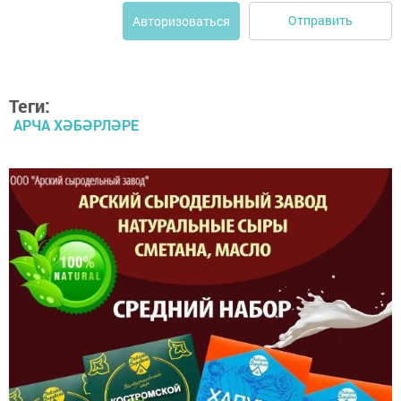
Отправить
Авторизоваться
Теги:
АРЧА ХӘБӘРЛӘРЕ