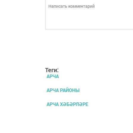
Теги:
АРЧА
АРЧА РАЙОНЫ
АРЧА ХӘБӘРЛӘРЕ