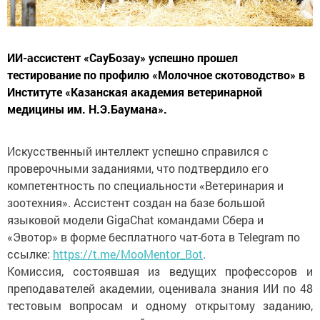
ИИ-ассистент «СауБозау» успешно прошел
тестирование по профилю «Молочное скотоводство» в
Институте «Казанская академия ветеринарной
медицины им. Н.Э.Баумана».
Искусственный интеллект успешно справился с
проверочными заданиями, что подтвердило его
компетентность по специальности «Ветеринария и
зоотехния». Ассистент создан на базе большой
языковой модели GigaChat командами Сбера и
«Эвотор» в форме бесплатного чат-бота в Telegram по
ссылке:
https://t.me/MooMentor_Bot
.
Комиссия, состоявшая из ведущих профессоров и
преподавателей академии, оценивала знания ИИ по 48
тестовым вопросам и одному открытому заданию,
охватывающим широкий спектр тем — от кормления и