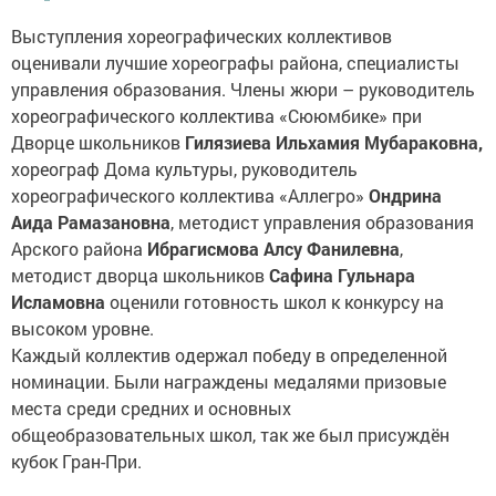
Выступления хореографических коллективов
оценивали лучшие хореографы района, специалисты
управления образования. Члены жюри – руководитель
хореографического коллектива «Сююмбике» при
Дворце школьников
Гилязиева Ильхамия Мубараковна,
хореограф Дома культуры, руководитель
хореографического коллектива «Аллегро»
Ондрина
Аида Рамазановна
, методист управления образования
Арского района
Ибрагисмова Алсу Фанилевна
,
методист дворца школьников
Сафина Гульнара
Исламовна
оценили готовность школ к конкурсу на
высоком уровне.
Каждый коллектив одержал победу в определенной
номинации. Были награждены медалями призовые
места среди средних и основных
общеобразовательных школ, так же был присуждён
кубок Гран-При.
Абсолютным победителем и обладателем Гран-при