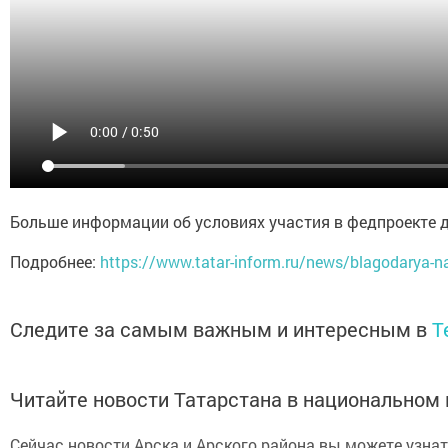
Больше информации об условиях участия в федпроекте 
Подробнее:
https://www.tatar-inform.ru/news/blagodarya-nac
Следите за самым важным и интересным в
T
Читайте новости Татарстана в национально
Сейчас новости Арска и Арского района вы можете узна