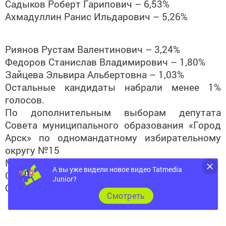
Ахмадуллин Ранис Ильдарович – 5,26%
Риянов Рустам Валентинович – 3,24%
Федоров Станислав Владимирович – 1,80%
Зайцева Эльвира Альбертовна – 1,03%
Остальные кандидаты набрали менее 1%
голосов.
По дополнительным выборам депутата
Совета муниципального образования «Город
Арск» по одномандатному избирательному
округу №15
Минашаева Рамзия Рахимзяновна – 77,64%
Сафина Миляуша Шамильевна – 12,82%
А вы уже видели новое видео Tatmedia
Сафин Назих Вазихович – 9,53%
Junior?
Cмотреть
Следите за самым важным и интересным в