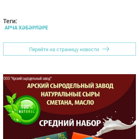
Теги:
АРЧА ХӘБӘРЛӘРЕ
Перейти на страницу новости