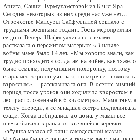
Ашита, Сании Нурмухаметовой из Кзыл-Яра.
Сегодня некоторых из них среди нас уже нет…
Отрочество Мансуры Сайфуллиной совпало с
трудными военными годами. Гость мероприятия –
ее дочь Венера Шафигуллина со слезами
рассказала о пережитом матерью: «В начале
войны маме было 14 лет. «Мы хорошо знали, как
трудно приходится
солдатам на войне, как тяжело
было семьям, получившим похоронку, поэтому
старались хорошо учиться, по мере сил помогать
взрослым», – рассказывала она. В осенне-зимний
период после уроков они ходили за хворостом в
лес, расположенный в 6 километрах. Мама тянула
телегу спереди, а ее младшая сестра подталкивала
сзади. Когда добирались до дома, у мамы все
плечи бывали в ранах от въевшейся веревки.
Бабушка мазала ей раны самодельной мазью.
Чтобы не было страшно в темном лесу, они пели