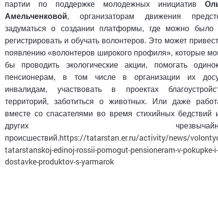
партии по поддержке молодежных инициатив
Ол
Амельченковой
, организаторам движения предст
задуматься о создании платформы, где можно было
регистрировать и обучать волонтеров. Это может привест
появлению «волонтеров широкого профиля», которые мо
бы проводить экологические акции, помогать одино
пенсионерам, в том числе в организации их досу
инвалидам, участвовать в проектах благоустройс
территорий, заботиться о животных. Или даже работ
вместе со спасателями во время стихийных бедствий 
других чрезвычайны
https://tatarstan.er.ru/activity/news/volonty
происшествий.
tatarstanskoj-edinoj-rossii-pomogut-pensioneram-v-pokupke-i-
dostavke-produktov-s-yarmarok