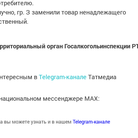
отребителю.
учно, гр. З заменили товар ненадлежащего
ственный.
ерриториальный орган Госалкогольинспекции Р
интересным в
Telegram-канале
Татмедиа
в национальном мессенджере MАХ:
на вы можете узнать и в нашем
Telegram-канале