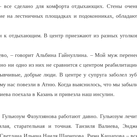
– все сделано для комфорта отдыхающих. Стены очен
щие на лестничных площадках и подоконниках, обладаю
н к отдыхающим. В центр приезжают из разных уголко
во, – говорит Альбина Гайнуллина. – Мой муж перене
 но ни одно из них не сравнится с центром реабилитаци
ывчивые, добрые люди. В центре у супруга заболел зуб
ому нас повезли в Атню. Когда выяснилось, что мы забыл
иева поехала в Казань и привезла наш инсулин.
Гульюзум Фазулзянова работают давно. Гульюзум лечи
илая, старательная и точная. Танзиля Валиева, Эндж
Светлана Ильина Наиля Шарипова, Рима Кашапова – вс