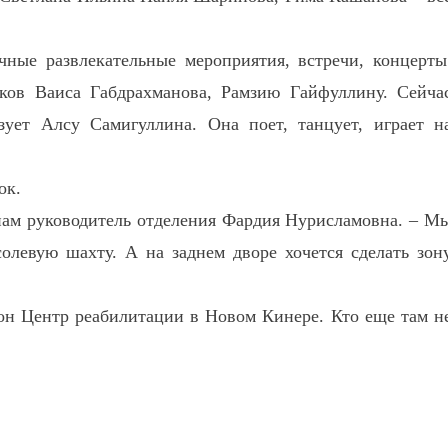
чные развлекательные мероприятия, встречи, концерты
ов Ваиса Габдрахманова, Рамзию Гайфуллину. Сейча
зует Алсу Самигуллина. Она поет, танцует, играет н
док.
нам руководитель отделения Фардия Нурисламовна. – М
олевую шахту. А на заднем дворе хочется сделать зон
он Центр реабилитации в Новом Кинере. Кто еще там н