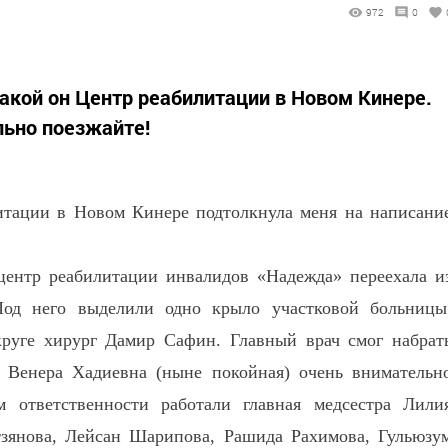
972
0
акой он Центр реабилитации в Новом Кинере.
льно поезжайте!
тации в Новом Кинере подтолкнула меня на написани
центр реабилитации инвалидов «Надежда» переехала и
од него выделили одно крыло участковой больницы
круге хирург Дамир Сафин. Главный врач смог набрат
 Венера Хадиевна (ныне покойная) очень внимательн
 ответственности работали главная медсестра Лили
зянова, Лейсан Шарипова, Рашида Рахимова, Гульюзу