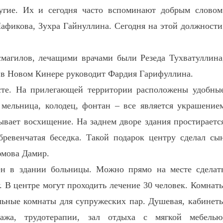
угие. Их и сегодня часто вспоминают добрым словом
афикова, Зухра Гайнуллина. Сегодня на этой должност
магилов, лечащими врачами были Резеда Тухватуллина
 в Новом Кинере руководит Фардия Гарифуллина.
сте. На прилегающей территории расположены удобны
 мельница, колодец, фонтан – все является украшение
зывает восхищение. На заднем дворе здания простираетс
бревенчатая беседка. Такой подарок центру сделал сы
юмова Дамир.
ен в здании больницы. Можно прямо на месте сделат
у. В центре могут проходить лечение 30 человек. Комнат
ельные комнаты для супружеских пар. Душевая, кабинет
сажа, трудотерапии, зал отдыха с мягкой мебелью