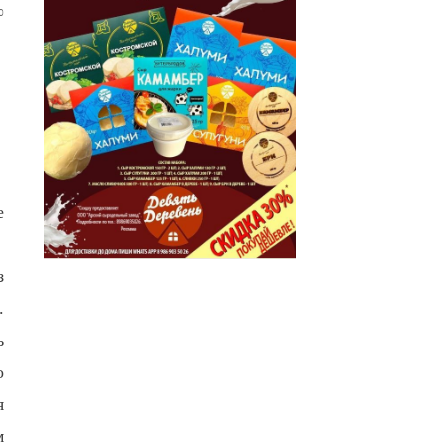
0
е
з
.
ь
о
я
м