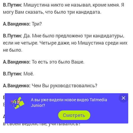
В.Путин:
Мишустина никто не называл, кроме меня. Я
могу Вам сказать, что было три кандидата.
А.Ванденко:
Три?
В.Путин:
Да. Мне было предложено три кандидатуры,
если не четыре. Четыре даже, но Мишустина среди них
не было.
А.Ванденко:
То есть это было Ваше.
В.Путин:
Моё.
А.Ванденко:
Чем Вы руководствовались?
В.Путин:
Личными и деловыми качествами Михаила
А вы уже видели новое видео Tatmedia
Владимировича.
Junior?
А.Ванденко:
То, что он так цифровизацию провёл
Cмотреть
в своём ведомстве, учитывалось?