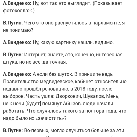
А.Ванденко:
Ну, вот так это выглядит. (Показывает
фотоколлаж.)
В.Путин:
Чего это оно распустилось в парламенте, я
не понимаю?
А.Ванденко:
Ну, какую картинку нашли, видимо.
В.Путин:
Интернет, знаете, это, конечно, интересная
штука, но не всегда точная.
А.Ванденко:
А если без шуток. В принципе ведь
Правительство медведевское, кабинет относительно
недавно прошёл реновацию, в 2018 году, после
выборов. Часть ушла: Дворкович, Шувалов, Мень,
не к ночи [будет] помянут Абызов, люди начали
работать. Что случилось такого за полтора года, что
надо было их «зачистить»?
В.Путин:
Во-первых, могло случиться больше за эти
полтора-два года. Во-вторых, всё-таки прежний состав