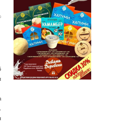
0
б
ы
а
.
я