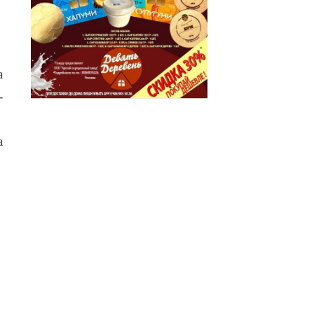
а
-
а