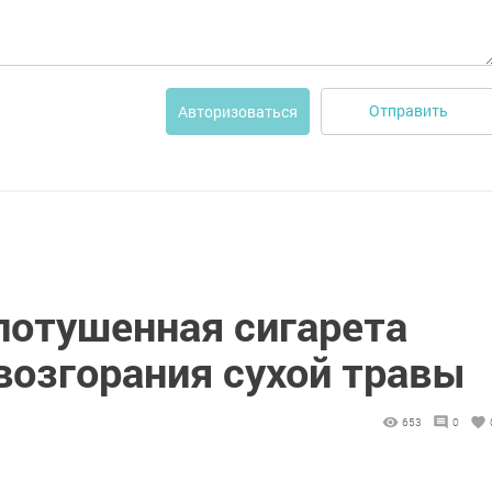
Отправить
Авторизоваться
потушенная сигарета
возгорания сухой травы
653
0