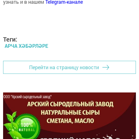
Теги:
АРЧА ХӘБӘРЛӘРЕ
Перейти на страницу новости