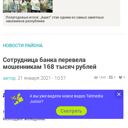
Полугодовые итоги: „Ашит“ стал одним из самых заметных
заказников республики
НОВОСТИ РАЙОНА
Сотрудница банка перевела
мошенникам 168 тысяч рублей
автор,
21 января 2021 - 10:57
1043
0
0
Девушка ранее не слышала о подобных схемах обмана
А вы уже видели новое видео Tatmedia
Junior?
Накануне от действий мошенников пострадали две
молодые женщины.
Cмотреть