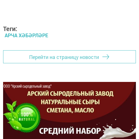
Теги:
АРЧА ХӘБӘРЛӘРЕ
Перейти на страницу новости