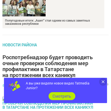
Полугодовые итоги: „Ашит“ стал одним из самых заметных
заказников республики
НОВОСТИ РАЙОНА
Роспотребнадзор будет проводить
очные проверки соблюдения мер
профилактики в Татарстане
на протяжении всех каникул
автор,
22 декабря 2020 - 10:04
812
0
0
А вы уже видели новое видео Tatmedia
Junior?
Cмотреть