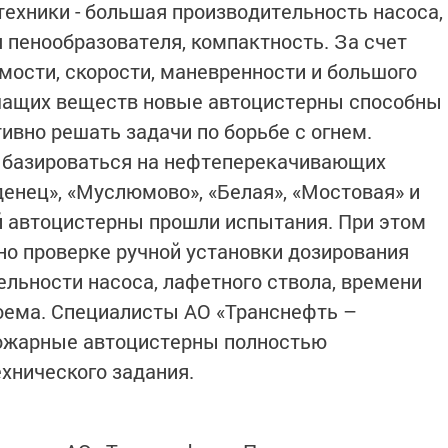
ехники - большая производительность насоса,
 пенообразователя, компактность. За счет
ости, скорости, маневренности и большого
шащих веществ новые автоцистерны способны
вно решать задачи по борьбе с огнем.
т базироваться на нефтеперекачивающих
денец», «Муслюмово», «Белая», «Мостовая» и
й автоцистерны прошли испытания. При этом
о проверке ручной установки дозирования
ельности насоса, лафетного ствола, времени
оема. Специалисты АО «Транснефть –
пожарные автоцистерны полностью
хнического задания.