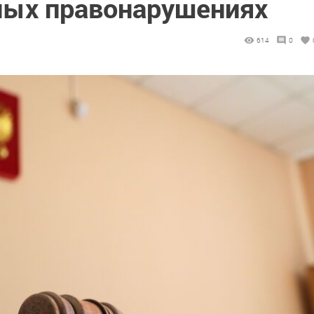
ных правонарушениях
614
0