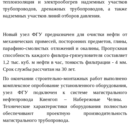
теплоизоляция и
электрообогрев
надземных участков
трубопроводов, дренажных трубопроводов, а также
надземных участков линий отборов давления.
Новый узел ФГУ предназначен для очистки нефти от
механических примесей, посторонних предметов, глины,
парафино
-смолистых отложений и окалины, Пропускна
я
способность каждого фильтра-
грязеуловителя составляет
1,2 тыс. куб. м нефти
в час, тонкость фильтрации -
4 мм.
Срок службы рассчитан на 30 лет.
По окончании строительно-монтажных работ выполнено
комплексное опробование установленного оборудования,
узел ФГУ подключен к систем
е
магистральн
ого
нефтепровод
а
Киенгоп
– Набережные Челны.
Технические характеристики оборудования полностью
обеспечивают проектную производительность
магистрального трубопровода.