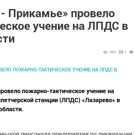
 - Прикамье» провело
еское учение на ЛПДС в
сти
1663
0
ровело пожарно-тактическое учение на
петчерской станции (ЛПДС) «Лазарево» в
области.
навыков персонала предприятия по ликвидации