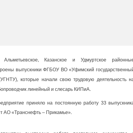
Альметьевское, Казанское и Удмуртское районны
троены выпускники ФГБОУ ВО «Уфимский государственны
(УГНТУ), которые начали свою трудовую деятельность н
бопроводчик линейный и слесарь КИПиА.
редприятие приняло на постоянную работу 33 выпускник
т АО «Транснефть – Прикамье».