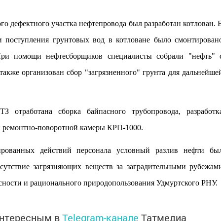
го дефектного участка нефтепровода был разработан котлован. 
и по
ступления грунтовых вод в котловане было смонтирован
При помощи нефтесборщиков специалисты собрали "нефть" 
также организован сбор "загрязненного" грунта для дальнейше
З отработана сборка байпасного трубопровода, разработк
ки ремонтно-поворотной камеры КРП-1000.
рованных действий персонала условный разлив нефти бы
сутствие загрязняющих веществ за заградительными рубежам
асности и рационального природопользования Удмуртского РНУ.
интересным в
Telegram-канале
Татмедиа