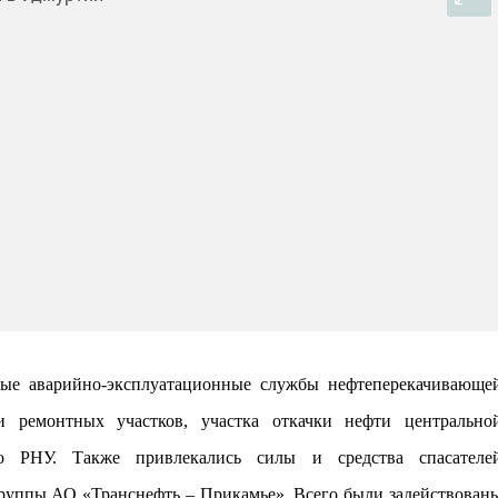
ые аварийно-эксплуатационные службы нефтеперекачивающе
и ремонтных участков
,
участка откачки нефти центрально
ого РНУ. Также
привлекались
силы и средства спасателе
группы
АО «Транснефть – Прикамье». Всего были задействован