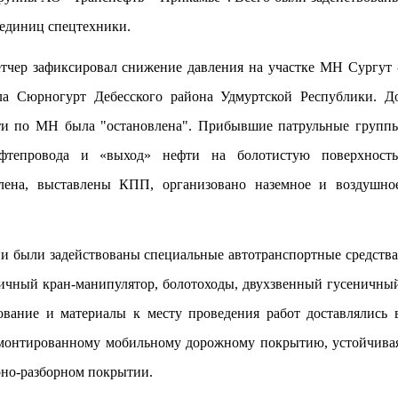
0 единиц спецтехники.
чер зафиксировал снижение давления на участке МН Сургут 
ла Сюрногурт Дебесского района Удмуртс
кой Республики. Д
ти по МН была "остановлена". Прибывшие патрульные групп
фтепровода и «выход» нефти на болотистую поверхность
плена, выставлены КПП
, организовано наземное и воздушно
ии были задействованы специальные автотранспортные средства
еничный кран-манипулятор, болотоходы, двухзвенный гусеничны
ование
и материалы
к месту проведения работ доставлялись
смонтированному мобильному дорожному покрытию, устойчива
рно-разборном покрытии.