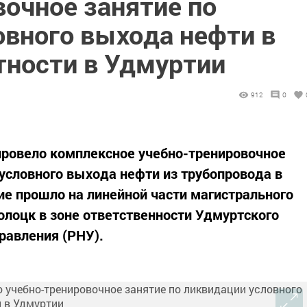
вочное занятие по
овного выхода нефти в
тности в Удмуртии
912
0
провело комплексное учебно-тренировочное
 условного выхода нефти из трубопровода в
ие прошло на линейной части магистрального
олоцк в зоне ответственности Удмуртского
равления (РНУ).