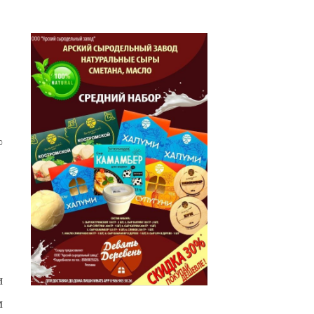
0
и
м