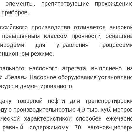
ы элементы, препятствующие прохождени
 приборов.
ссийского производства отличается высоко
и повышенным классом прочности, оснащен
приводами для управления процессам
танционном режиме.
рального насосного агрегата выполнено н
 «Белая».
Насосное оборудование установлен
сурс и демонтированного.
дачу товарной нефти для транспортировк
ду с производительностью 4,9 тыс. куб. метро
ческой характеристикой способен ежечасн
 равный содержимому 70 вагонов-цистер