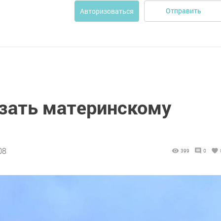
Отправить
Авторизоваться
зать материнскому
08
399
0