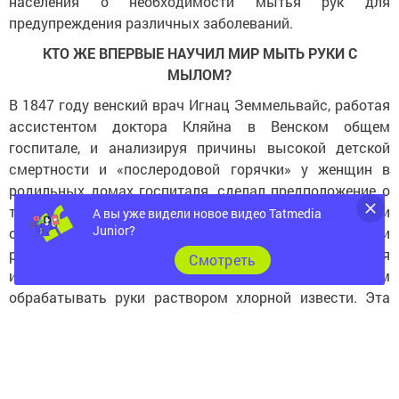
населения о необходимости мытья рук для
предупреждения различных заболеваний.
КТО ЖЕ ВПЕРВЫЕ НАУЧИЛ МИР МЫТЬ РУКИ С
МЫЛОМ?
В 1847 году венский врач Игнац Земмельвайс, работая
ассистентом доктора Кляйна в Венском общем
госпитале, и анализируя причины высокой детской
смертности и «послеродовой горячки» у женщин в
родильных домах госпиталя, сделал предположение о
том, что эти показатели связаны с тем, что врачи при
А вы уже видели новое видео Tatmedia
Junior?
оказании помощи детям и женщинам не обрабатывали
руки после вскрытия умерших или после посещения
Cмотреть
инфекционных больных. Он предложил врачам
обрабатывать руки раствором хлорной извести. Эта
простая мера имела небывалый успех – смертность
резко сократилась. Но в то время науке еще не была
известна теория болезнетворных организмов и
Земмельвайса обвинили в шарлатанстве, началась его