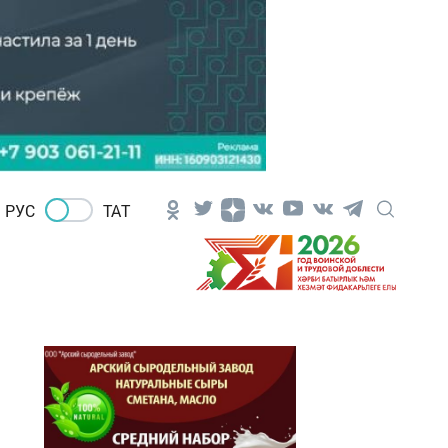
РУС
ТАТ