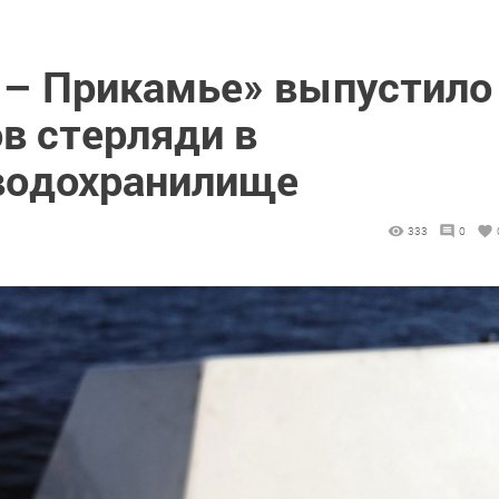
 – Прикамье» выпустило
в стерляди в
водохранилище
333
0