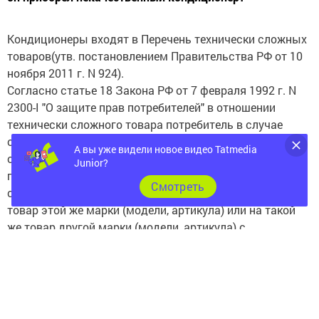
Кондиционеры входят в Перечень технически сложных
товаров(утв. постановлением Правительства РФ от 10
ноября 2011 г. N 924).
Согласно статье 18 Закона РФ от 7 февраля 1992 г. N
2300-I "О защите прав потребителей" в отношении
технически сложного товара потребитель в случае
обнаружения в кондиционере недостатков вправе
А вы уже видели новое видео Tatmedia
отказаться от исполнения договора купли-продажи и
Junior?
потребовать возврата уплаченной за такой товар
Cмотреть
суммы либо предъявить требование о его замене на
товар этой же марки (модели, артикула) или на такой
же товар другой марки (модели, артикула) с
соответствующим перерасчетом покупной цены в
течение пятнадцати дней со дня передачи потребителю
такого товара. По истечении этого срока указанные
требования подлежат удовлетворению в одном из
следующих случаев: