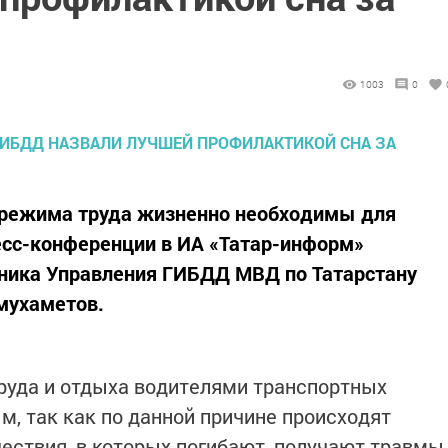
1003
0
 режима труда жизненно необходимы для
есс-конференции в ИА «Татар-информ»
ьника Управления ГИБДД МВД по Татарстану
мухаметов.
руда и отдыха водителями транспортных
м, так как по данной причине происходят
ствия, в которых погибают, получают травмы