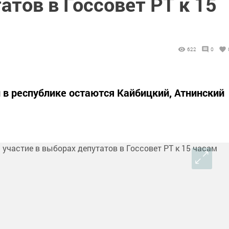
атов в Госсовет РТ к 15
622
0
 в республике остаются Кайбицкий, Атнинский