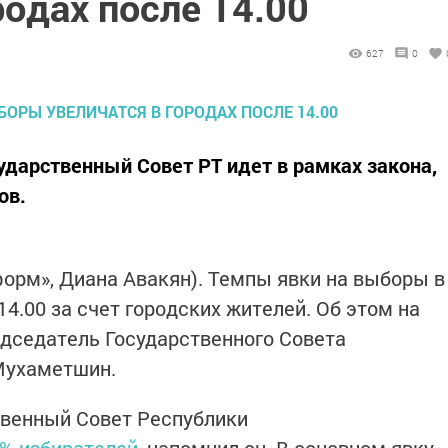
родах после 14.00
627
0
ударственный Совет РТ идет в рамках закона,
ов.
нформ», Диана Авакян). Темпы явки на выборы в
14.00 за счет городских жителей. Об этом на
дседатель Государственного Совета
Мухаметшин.
ственный Совет Республики
5% избирателей
, напомнил он. В основном явку