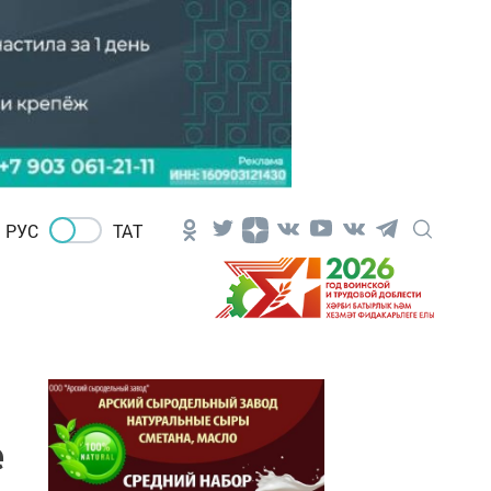
РУС
ТАТ
е