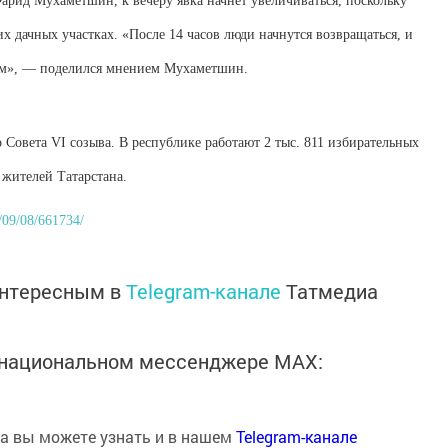
арид Мухаметшин, к вечеру явка начнет увеличиваться, поскольку
их дачных участках. «После 14 часов люди начнутся возвращаться, и
ким», — поделился мнением Мухаметшин.
 Совета VI созыва. В республике работают 2 тыс. 811 избирательных
 жителей Татарстана.
/09/08/661734/
интересным в
Telegram-канале
Татмедиа
в национальном мессенджере MАХ:
на вы можете узнать и в нашем
Telegram-канале