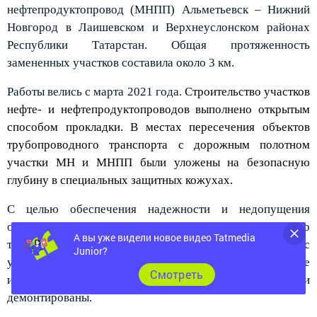
нефтепродуктопровод (МНПП) Альметьевск – Нижний
Новгород в Лаишевском и Верхнеуслонском районах
Республики Татарстан. Общая протяженность
замененных участков составила около 3 км.
Работы велись с марта 2021 года.
Строительство участков
нефте- и нефтепродуктопроводов выполнено открытым
способом прокладки. В местах пересечения объектов
трубопроводного транспорта с дорожным полотном
участки МН и МНПП были уложены на безопасную
глубину в специальных защитных кожухах.
С целью обеспечения надежности и недопущения
опасного воздействия на объекты трубопроводного
транспорта участки всех трубопроводов перенесены с
А вы уже видели новое видео Tatmedia
Junior?
учетом условий проекта строящейся магистрали. Ранее
использовавшиеся объекты инфраструктуры были
Cмотреть
демонтированы.