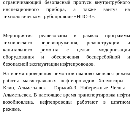
ограничивающ
ий
безопасный пропуск внутри
трубного
инспекционного прибора,
а также
вантуз на
технологическом трубопроводе
«
НПС-3
».
Мероприятия реализованы
в рамках программы
технического перевооружения, реконструкции и
капитального ремонта с целью модернизации
оборудования и обеспечения бесперебойной и
безопасной эксплуатации нефтепроводов.
На время проведения ремонтов
планово
менялся режим
работы магистральных нефтепроводов
Холмогоры –
Клин, Альметьевск – Горький-3, Набережные Челны –
Альметьевск.
В настоящее время т
ранспортировка нефти
возобновлена
, н
ефтепроводы работают в штатном
режиме.