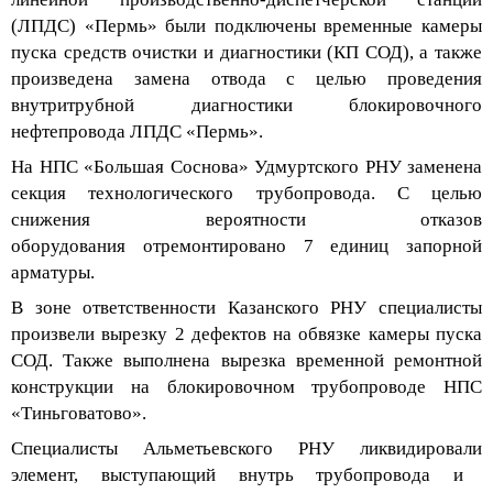
(ЛПДС) «Пермь» были подключены временные камеры
пуска средств очистки и диагностики (
КП
СОД
)
, а также
произведена замена
отвода
с целью проведения
внутритрубной диагностики
блокировочно
го
нефтепровод
а ЛПДС «Пермь».
На НПС «Большая Соснова» Удмуртского РНУ заменен
а
секция
технологического
трубопровода. С целью
снижения вероятности отказов
оборудования
отремонтировано 7 единиц запорной
арматуры
.
В зоне ответственности Казанского РНУ специалисты
произвели вырезку 2 дефектов на обвязке камеры пуска
СОД.
Также выполнена
вырезка
временной ремонтной
конструкции
на блокировочном трубопроводе НПС
«
Тиньговатово
».
Специалисты
Альметьевского
РНУ ликвидировали
элемент, выступающ
ий
внутрь трубопровода и