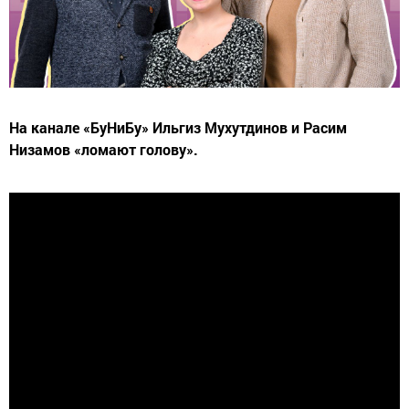
На канале «БуНиБу» Ильгиз Мухутдинов и Расим
Низамов «ломают голову».