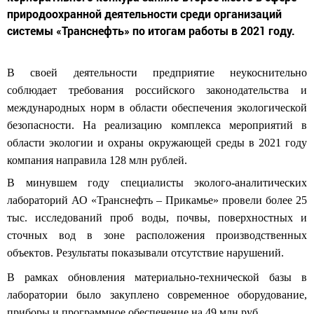
природоохранной деятельности среди организаций
системы «Транснефть» по итогам работы в 2021 году.
В своей деятельности предприятие
неукоснительно
соблюдает требовани
я
российского законодательства и
международных норм в области
обеспечения
экологической
безопасности.
На реализацию комплекса мероприятий
в
области экологии и охраны окружающей среды в 2021
году
компания
направила
12
8
млн рублей.
В
минувшем
году
специалисты эколого-аналитических
лабораторий АО «Транснефть –
Прикамье» провели
более 25
тыс
.
исследований проб воды, почвы
,
поверхностных и
сточных вод
в зоне
расположения производственных
объектов.
Результаты показ
ывали
отсутствие нарушений.
В
рамках
обновления материально-технической базы
в
лаборатории
был
о закуплено
современн
ое
оборудование,
прибор
ы
и
программн
ое
обеспечение
на
49
млн руб.