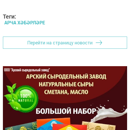
Теги:
АРЧА ХӘБӘРЛӘРЕ
Перейти на страницу новости