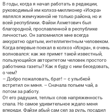
руководимый им колхоз-миллионер «Искра»
являлся жемчужиной не только района, но и
всей республики. Файзи Ахметович был
благородной, прославленной в республике
личностью. Он запомнился мне всегда
аккуратно одетым, интеллигентным человеком.
Когда впервые поехал в колхоз «Искра», я очень
волновался: как же примет такой известный,
пользующийся авторитетом человек простого
работника газеты? Как я буду с ним беседовать,
о чем?
– Добро пожаловать, брат! – с улыбкой
встретил он меня. – Сначала попьем чай, а
потом за работу.
От его радушия, теплых слов напряженность
спала. Но самое удивительное ждало меня
впереди. Файзи абый сам сел за руль, посадил
меня рядом, и мы выехали на поля, побывали