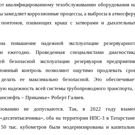
ют квалифицированному техобслуживанию оборудования н
ы замедляет коррозионные процессы, а выбросы в атмосфер
 понтонов, плавающих крыш с затворами и дыхательны
на повышение надежной эксплуатации резервуарног
и ежегодно. Проведенная специалистами диагностик
ей безопасной эксплуатации резервуаров предприятия
тоянный контроль позволяют ощутимо продлева
ть сро
 делать ее максимально безопасной. Это обеспечивае
ую надежность всей системы трубопроводного транспорта, 
анснефть – Прикамье» Роберт Галиев.
ьзованию не допускаются. Так, в 2022 году взаме
десятитысячника», оба на территории НПС-3 в Татарстане
50 тыс. кубометров были
модернизированы и капитальн