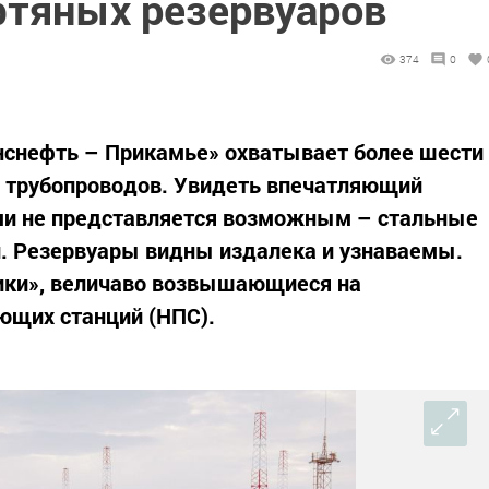
фтяных резервуаров
374
0
нснефть – Прикамье» охватывает более шести
в трубопроводов. Увидеть впечатляющий
и не представляется возможным – стальные
й. Резервуары видны издалека и узнаваемы.
ики», величаво возвышающиеся на
ющих станций (НПС).