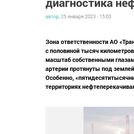
диагностика не
автор,
25 января 2023 - 15:03
Зона ответственности АО «Тра
с половиной тысяч километро
масштаб собственными глазам
артерии протянуты под земле
Особенно, «пятидесятитысячн
территориях нефтеперекачива