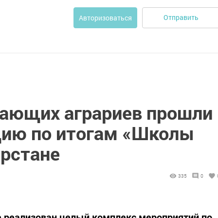
Отправить
Авторизоваться
нающих аграриев прошли
ию по итогам «Школы
арстане
335
0
не реализован целый комплекс мероприятий по