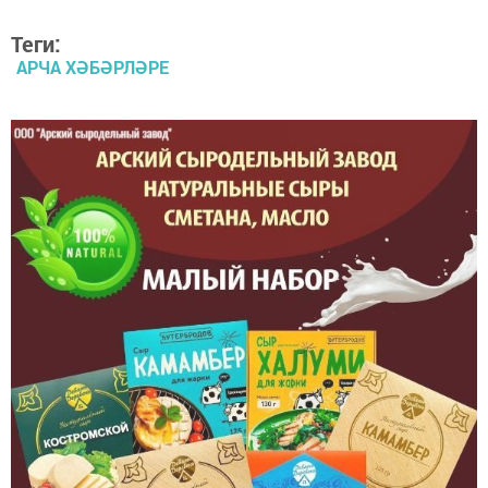
Теги:
АРЧА ХӘБӘРЛӘРЕ