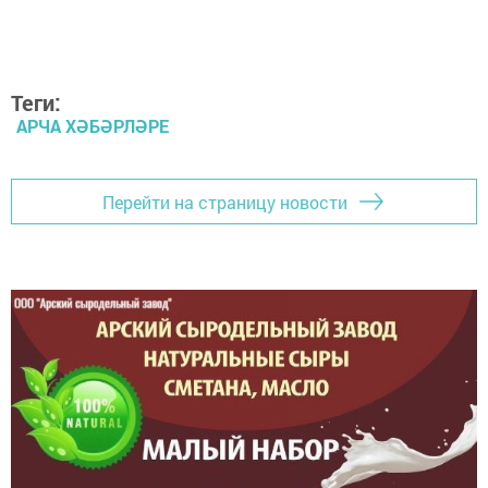
Теги:
АРЧА ХӘБӘРЛӘРЕ
Перейти на страницу новости