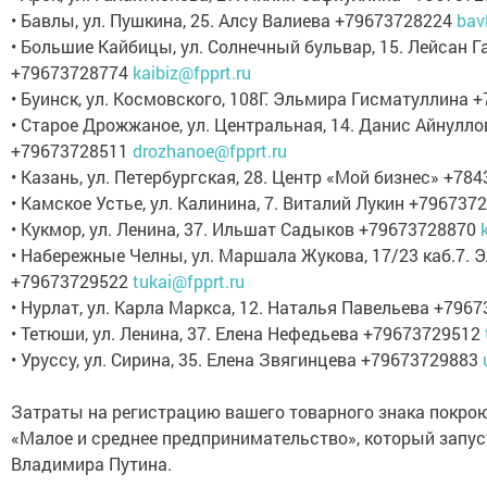
• Бавлы, ул. Пушкина, 25. Алсу Валиева +79673728224
bav
• Большие Кайбицы, ул. Солнечный бульвар, 15. Лейсан 
+79673728774
kaibiz@fpprt.ru
• Буинск, ул. Космовского, 108Г. Эльмира Гисматуллина
• Старое Дрожжаное, ул. Центральная, 14. Данис Айнулло
+79673728511
drozhanoe@fpprt.ru
• Казань, ул. Петербургская, 28. Центр «Мой бизнес» +7
• Камское Устье, ул. Калинина, 7. Виталий Лукин +79673
• Кукмор, ул. Ленина, 37. Ильшат Садыков +79673728870
• Набережные Челны, ул. Маршала Жукова, 17/23 каб.7.
+79673729522
tukai@fpprt.ru
• Нурлат, ул. Карла Маркса, 12. Наталья Павельева +796
• Тетюши, ул. Ленина, 37. Елена Нефедьева +79673729512
• Уруссу, ул. Сирина, 35. Елена Звягинцева +79673729883
Затраты на регистрацию вашего товарного знака покро
«Малое и среднее предпринимательство», который запус
Владимира Путина.