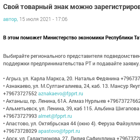
Свой товарный знак можно зарегистриро
автор,
15 июля 2021 - 17:06
В этом поможет Министерство экономики Республики Та
Выбирайте регионального представителя подведомстве
поддержки предпринимательства РТ и подавайте заявку.
• Агрыз, ул. Карла Маркса, 20. Наталья Федянина +7967
• Азнакаево, ул. М.Султангалиева, 24, каб. 13. Мансур Яку
+79673727552
aznakaevo@fpprt.ru
• Актаныш, пр. Ленина, 61А. Алмаз Нурлыев +7967372766
• Альметьевск, ул. Ленина, 39, каб 115. Альбина Шигапова
+79673727993
almet@fpprt.ru
• Апастово, ул. Октябрьская 44 (окно 4). Феруза Файзулли
+79673728029
apastovo@fpprt.ru
• Арск, ул. Галактионова, 27. Лилия Сафиуллина +796737