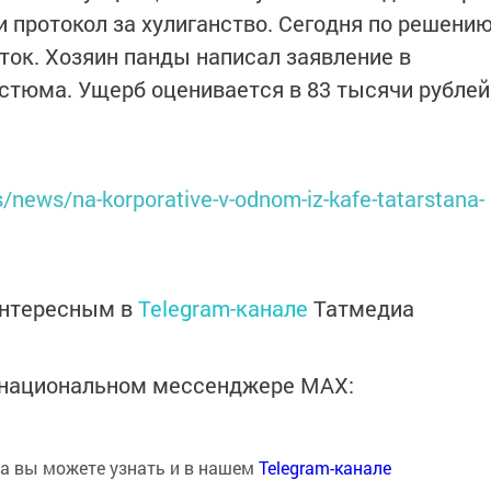
и протокол за хулиганство. Сегодня по решени
уток. Хозяин панды написал заявление в
остюма. Ущерб оценивается в 83 тысячи рублей
/news/na-korporative-v-odnom-iz-kafe-tatarstana-
интересным в
Telegram-канале
Татмедиа
в национальном мессенджере MАХ:
на вы можете узнать и в нашем
Telegram-канале