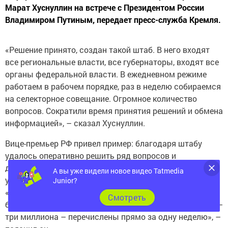
Марат Хуснуллин на встрече с Президентом России
Владимиром Путиным, передает пресс-служба Кремля.
«Решение принято, создан такой штаб. В него входят
все региональные власти, все губернаторы, входят все
органы федеральной власти. В ежедневном режиме
работаем в рабочем порядке, раз в неделю собираемся
на селекторное совещание. Огромное количество
вопросов. Сократили время принятия решений и обмена
информацией», – сказал Хуснуллин.
Вице-премьер РФ привел пример: благодаря штабу
удалось оперативно решить ряд вопросов и
дополнительно выделить финансовую помощь для
А вы уже видели новое видео Tatmedia
устранения последствий паводка в Иркутской области.
Junior?
«Рассмотрели в штабном режиме, в течение недели
Cмотреть
были приняты все решения, и дополнительные деньги –
три миллиона – перечислены прямо за одну неделю», –
пояснил он.