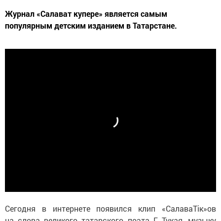
Журнал «Салават купере» является самым
популярным детским изданием в Татарстане.
Сегодня в интернете появился клип «СалаваТік»ов
на слова великого татарского поэта Г. Тукая, музыку