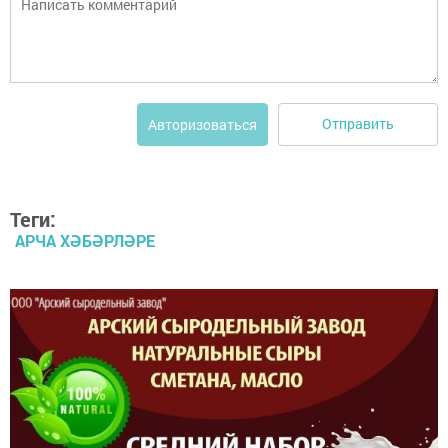
Отправить
Авторизоваться
Теги:
АРЧА ХӘБӘРЛӘРЕ