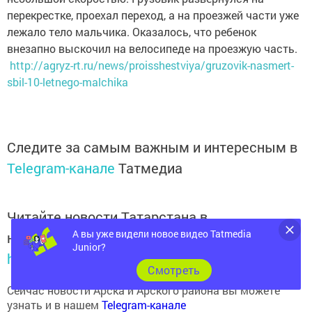
перекрестке, проехал переход, а на проезжей части уже
лежало тело мальчика. Оказалось, что ребенок
внезапно выскочил на велосипеде на проезжую часть.
http://agryz-rt.ru/news/proisshestviya/gruzovik-nasmert-
sbil-10-letnego-malchika
Следите за самым важным и интересным в
Telegram-канале
Татмедиа
Читайте новости Татарстана в
национальном мессенджере MАХ:
А вы уже видели новое видео Tatmedia
https://max.ru/tatmedia
Junior?
Cмотреть
Сейчас новости Арска и Арского района вы можете
узнать и в нашем
Telegram-канале