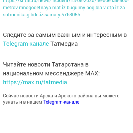
https://sntat.ru/news/incident/13-08-2020/ne-doehali-500-
metrov-mnogodetnaya-mat-iz-bugulmy-pogibla-v-dtp-iz-za-
sotrudnika-gibdd-iz-samary-5763056
Следите за самым важным и интересным в
Telegram-канале
Татмедиа
Читайте новости Татарстана в
национальном мессенджере MАХ:
https://max.ru/tatmedia
Сейчас новости Арска и Арского района вы можете
узнать и в нашем
Telegram-канале