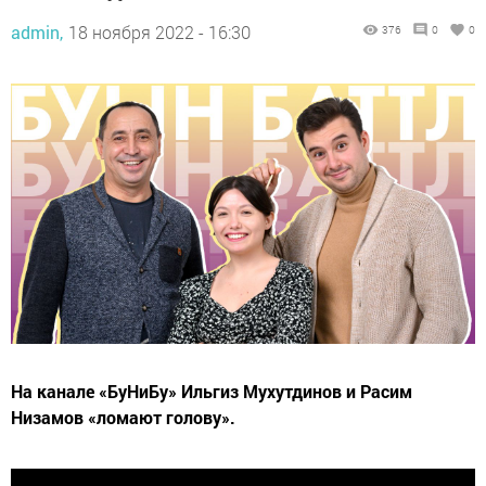
admin,
18 ноября 2022 - 16:30
376
0
0
На канале «БуНиБу» Ильгиз Мухутдинов и Расим
Низамов «ломают голову».