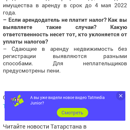
имущества в аренду в срок до 4 мая 2022
года.
– Если арендодатель не платит налог? Как вы
выявляете такие случаи? Какую
ответственность несет тот, кто уклоняется от
уплаты налогов?
– Сдающие в аренду недвижимость без
регистрации выявляются разными
способами. Для неплательщиков
предусмотрены пени.
Следите за самым важным и интересным в
А вы уже видели новое видео Tatmedia
Junior?
Telegram-канале
Татмедиа
Cмотреть
Читайте новости Татарстана в