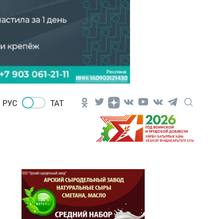
РУС
ТАТ