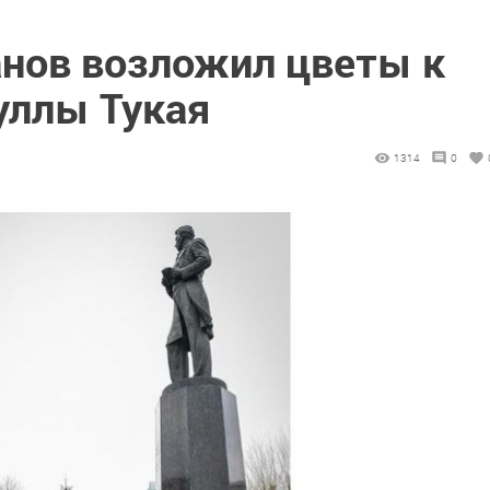
нов возложил цветы к
уллы Тукая
1314
0