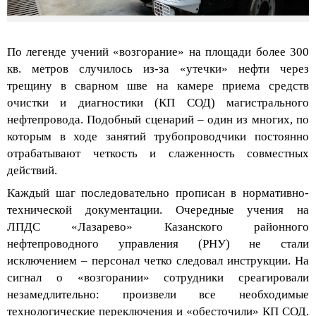
По легенде учений
«
в
озгорание» на площади более 300
кв. метров случилось из-за
«утечки» нефти через
трещину в сварном шве на камере приема средств
очистки и диагностики (КП СОД) магистрального
нефтепровода. Подобный сценарий – один из многих
,
по
которым в ходе занятий трубопроводчики постоянно
отрабатывают четкость и слаженность совместных
действий.
Каждый шаг
последовательно прописан в норм
ативно-
технической документации. Очередные учения
на
ЛПДС
«
Лазарево
» Казанского районного
нефтепроводного управления (РНУ) не стали
исключением – персонал четко следовал инструкции. На
сигнал о «возгорании»
сотрудники среагировали
незамедлительно:
произвели все необходимы
е
технологические переключения и «обесточили» КП СОД.