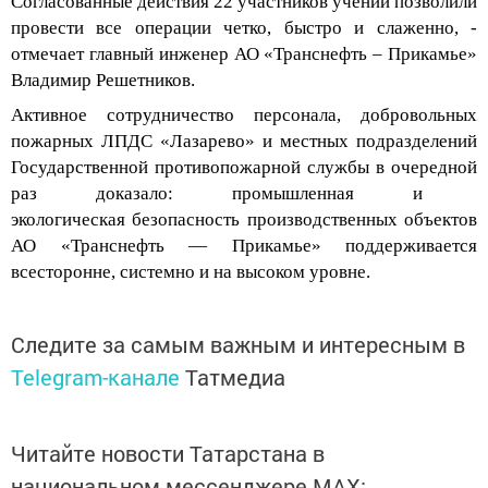
Согласованные действия
22 участников учений
позволили
провести все операции четко, быстро и слаженно
, -
отмечает главный инженер АО «Транснефть – Прикамье»
Владимир Решетников.
А
ктивное сотрудничество пер
сонала, добровольных
пожарных ЛПД
С
«
Лазарево
»
и
местных
подразделений
Государственной
противопожарной службы
в очередной
раз
доказало:
промышленн
ая и
экологическ
ая
безопасность
производственных объектов
АО «Транснефть — Прикамье»
поддерживается
всесторонне, системно и на
высоком уровне
.
Следите за самым важным и интересным в
Telegram-канале
Татмедиа
Читайте новости Татарстана в
национальном мессенджере MАХ: