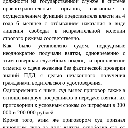
должности на государственной службе в системе
правоохранительных органов, связанные с
осуществлением функций представителя власти на 4
года 6 месяцев с отбыванием наказания в виде
лишения свободы в исправительной колонии
строгого режима соответственно.
Как бы
ло установлено судом, подсудимые
неоднократно получали взятки, одновременно с
этим совершая служебных подлог, за проставление
отметки о сдаче экзамена без фактической проверки
знаний ПДД с целью незаконного получения
гражданами водительского удостоверения.
Одновременно с ними, суд вынес приговор также в
отношении двух посредников в передаче взятки, их
приговорили к условным срокам со штрафами в 300
000 и 200 000 руб
лей
.
Кроме того, этим же приговором суд признал
виновным лицо за дачу взятки, освободив его от