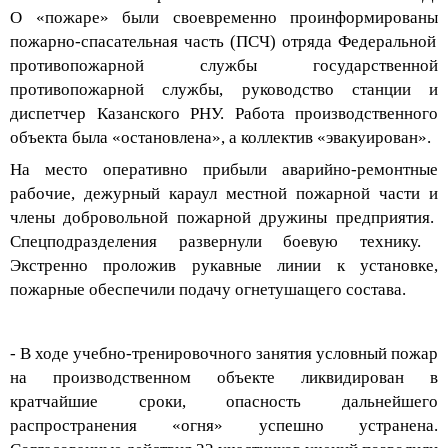
О
«пожаре»
были своевременно проинформированы
пожарно-спасательн
ая
часть (ПСЧ)
отряда
Федеральной
противопожарной службы государственной
противопожарной службы, руководств
о станции и
диспетчер
Казанского РНУ.
Работа производственного
объекта была «остановлена», а коллектив «эвакуирован».
Н
а место
оперативно прибыли аварийно-ремонтные
рабочие, д
ежурный караул
местной пожарной части
и
члены добровольной пожарной дружины предприятия.
Спецподразделения развернули боевую технику
.
Э
кст
ренно проложив
рукавные линии к
установке
,
пожарные обеспечили
пода
чу
о
гнетушащего состава.
- В ходе учебно-тренировочного занятия у
словный пожар
на
производственном объекте
ликвидирован
в
кратчайшие сроки
, опасность
дальнейшего
распространения «огня» успешно устранена
.