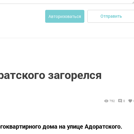
Отправить
Авторизоваться
ратского загорелся
752
0
огоквартирного дома на улице Адоратского.