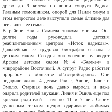
древо до 9 колена по линии супруга Радиса.
Главным помощником, опорой для Наили ханум в
этом непростом деле выступили самые близкие для
нее люди – ее семья.
В районе Наиля Самиева знакома многим. Она
долгие годы руководила детским
реабилитационным центром «Исток надежды».
Дальнейшая ее трудовая биография связана с
детским садом. Сегодня она успешно руководит
Арским детским садом №4 «Бәләкәч» в
микрорайоне Восточный. А супруг Радис работает
прорабом в обществе «Газстройгарант». Они
подарили жизнь 4 детям: Раиле, Алине, Лилие и
Эмилю. Старшая дочь давно выросла и даже
одарила родителей внуками. Лилия и Эмиль еще под
крылом родителей – им по 11 и 7 лет. Своим
душевным теплом щедро одаривают любимых
внучек и внука бабушки по линии отца и матери