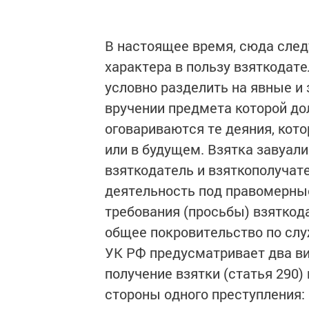
В настоящее время, сюда сле
характера в пользу взяткодат
условно разделить на явные и 
вручении предмета которой до
оговариваются те деяния, кот
или в будущем. Взятка завуали
взяткодатель и взяткополуча
деятельность под правомерны
требования (просьбы) взяткод
общее покровительство по сл
УК РФ предусматривает два ви
получение взятки (статья 290) и
стороны одного преступления: в