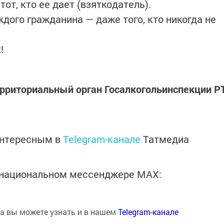
тот, кто ее дает (взяткодатель).
дого гражданина — даже того, кто никогда не
!
ерриториальный орган Госалкогольинспекции Р
интересным в
Telegram-канале
Татмедиа
в национальном мессенджере MАХ:
на вы можете узнать и в нашем
Telegram-канале