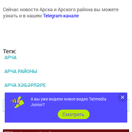
Сейчас новости Арска и Арского района вы можете
узнать и в нашем
Telegram-канале
Теги:
АРЧА
АРЧА РАЙОНЫ
АРЧА ХӘБӘРЛӘРЕ
А вы уже видели новое видео Tatmedia
Перейти на страницу новости
Junior?
Cмотреть