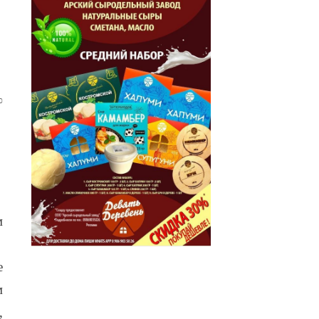
0
м
е
м
,