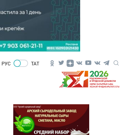
РУС
ТАТ