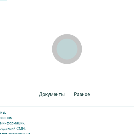
Документы
Разное
ены.
аконом.
ме информации,
 редакций СМИ.
ым коммуникациям.