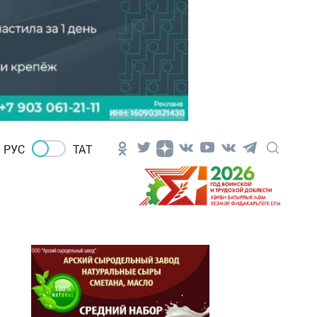
РУС
ТАТ