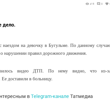
415
0
 дело.
с наездом на девочку в Бугульме. По данному случа
 о нарушении правил дорожного движения.
явилось видео ДТП. По нему видно, что из-з
 Ее доставили в больницу.
интересным в
Telegram-канале
Татмедиа