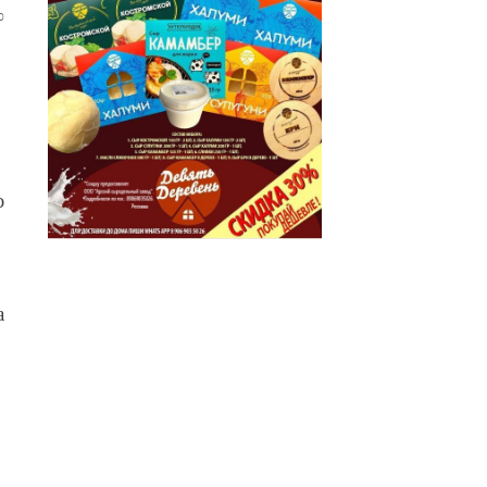
0
ю
а