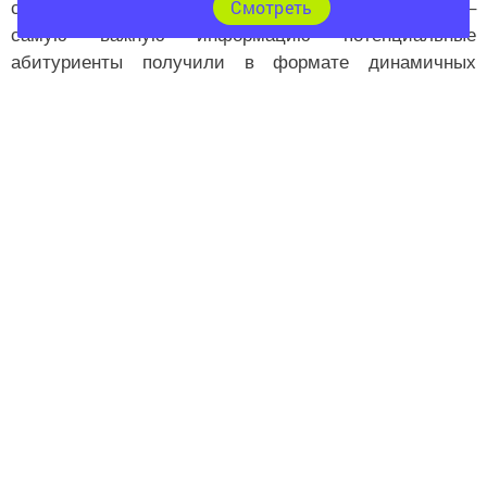
Cмотреть
существующие льготы, будущие компетенции –
самую важную информацию потенциальные
абитуриенты получили в формате динамичных
видеороликов и содержательных презентаций.
«Профориентационные уроки помогают найти свое
место в мире, который меняется гораздо быстрее,
чем образование в вузах и колледжах. Ведь если
профессия выбрана правильно, у человека не будет
проблем с мотивацией во время учебы, с
трудоустройством после ее окончания», - отметила
директор средней образовательной школы № 6 г.
Лениногорска Ирина Никифорова.
Профориентационное мероприятие в г. Казани
прошло в
Инженерном лицее-интернате КНИТУ-КАИ.
От начальника сметно-договорного отдела компании
Диляры Насибуллиной лицеисты узнали, что