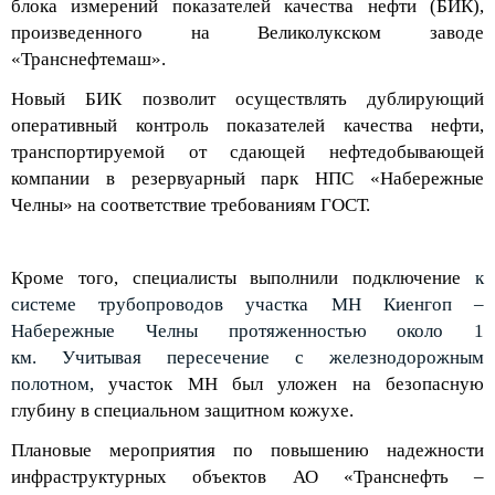
блока измерений показателей качества
нефти
(БИК)
,
произведенного на Великолукском заводе
«
Транснефтемаш
».
Новый БИК позвол
ит
осуществлять
дублирующий
оперативный контроль показателей качества нефти,
транспортируемой
от сдающей нефтедобывающей
компании в резервуарный парк
НПС
«Набережные
Челны»
на
соответствие
требованиям ГОСТ
.
Кроме того, специалисты выполнили подключение
к
системе
трубопроводов
участ
ка
МН
Киенгоп
–
Набережные Челны
протяженностью
около 1
км
.
Учитывая
пересечение
с железнодорожным
полотном
,
участ
о
к МН был уложен на безопасную
глубину в специальн
ом
защитн
ом
кожух
е.
Плановы
е мероприятия по повышению надежности
инфраструктурных объектов АО «Транснефть –