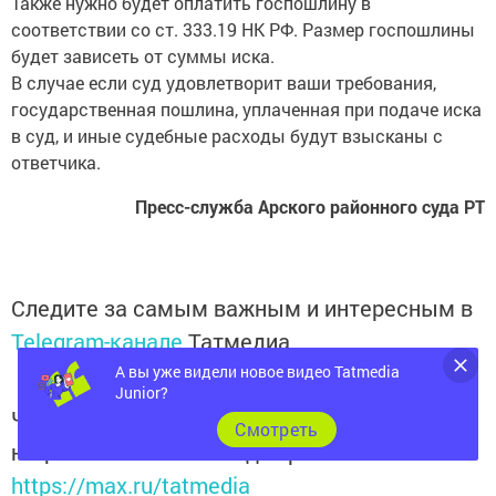
соответствии со ст. 333.19 НК РФ. Размер госпошлины
будет зависеть от суммы иска.
В случае если суд удовлетворит ваши требования,
государственная пошлина, уплаченная при подаче иска
в суд, и иные судебные расходы будут взысканы с
ответчика.
Пресс-служба Арского районного суда РТ
Следите за самым важным и интересным в
Telegram-канале
Татмедиа
А вы уже видели новое видео Tatmedia
Junior?
Читайте новости Татарстана в
Cмотреть
национальном мессенджере MАХ:
https://max.ru/tatmedia