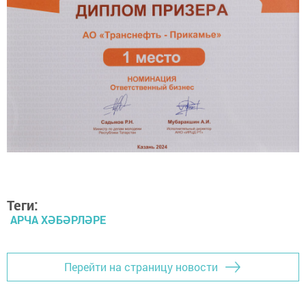
Теги:
АРЧА ХӘБӘРЛӘРЕ
Перейти на страницу новости